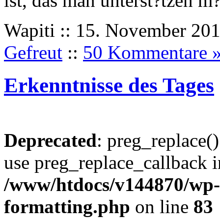
ist, das man unterst?tzen m?
Wapiti :: 15. November 201
Gefreut
::
50 Kommentare 
Erkenntnisse des Tages
Deprecated
: preg_replace()
use preg_replace_callback i
/www/htdocs/v144870/wp-i
formatting.php
on line
83